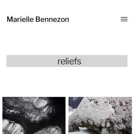
Marielle Bennezon
Affic
le
menu
reliefs