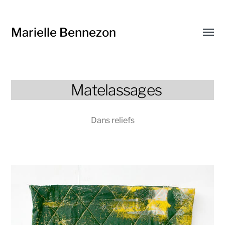
Marielle Bennezon
Affic
le
menu
Matelassages
Dans
reliefs